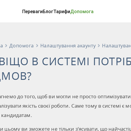
Переваги
Блог
Тарифи
Допомога
на
Допомога
Налаштування акаунту
Налаштува
ВІЩО В СИСТЕМІ ПОТРІ
ДМОВ?
гнемо до того, щоб ви могли не просто оптимізувати
лізувати якість своєї роботи. Саме тому в системі є
 кандидатам.
и цьому ви зможете не тільки з’ясувати, що найчаст