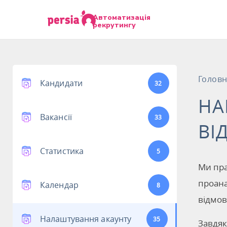
Автоматизація
рекрутингу
Голов
Кандидати
32
НА
Вакансії
33
ВІ
Статистика
5
Ми пра
проана
Календар
8
відмов
Налаштування акаунту
35
Завдяк