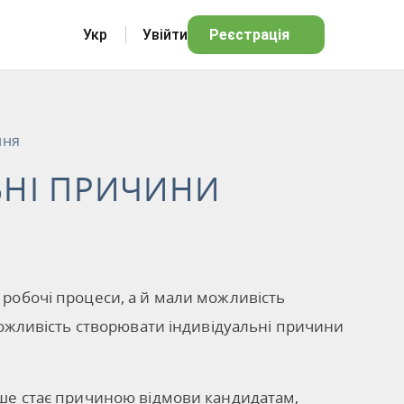
Укр
Увійти
Реєстрація
ння
БНІ ПРИЧИНИ
 робочі процеси, а й мали можливість
 можливість створювати індивідуальні причини
іше стає причиною відмови кандидатам,