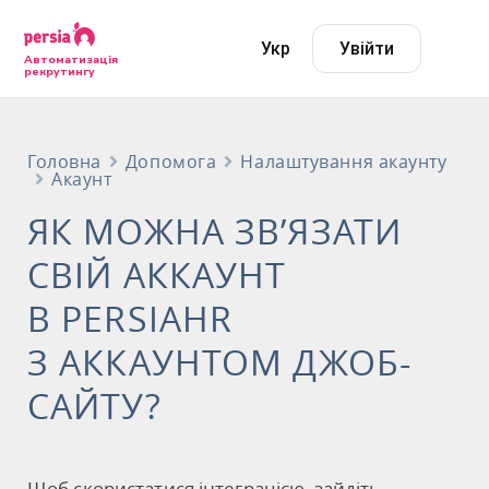
Укр
Увійти
Автоматизація
рекрутингу
Головна
Допомога
Налаштування акаунту
Акаунт
ЯК МОЖНА ЗВ’ЯЗАТИ
СВІЙ АККАУНТ
В PERSIAHR
З АККАУНТОМ ДЖОБ-
САЙТУ?
Щоб скористатися інтеграцією, зайдіть