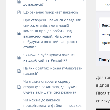
до вакансії?
Що означає пріоритет вакансії?
При створенні вакансії є заданий
список етапів, але в нашій
компанії процес роботи над
вакансією інший. Чи можна
побудувати власний ланцюжок
етапів?
Як можна публікувати вакансії
на джоб-сайті з PersiaHR?
На яких сайтах можна публікувати
вакансії?
Для то
Чи можна створити окрему
відпов
сторінку з вакансією, де шукачі
будуть залишати свої резюме?
Після 
Чи можна до вакансії
списку
прикріплювати файли — посадові