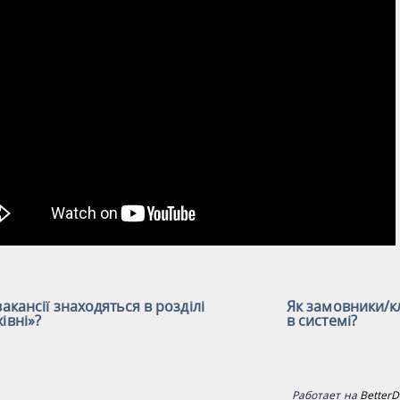
вакансії знаходяться в розділі
Як замовники/к
івні»?
в системі?
Работает на
BetterD