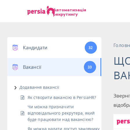
Автоматизація
рекрутингу
Голов
Кандидати
32
ЩО
Вакансії
33
ВА
Додавання вакансії
Зверні
Як створити вакансію в PersiaHR?
відобр
Чи можна призначити
відповідального рекрутера, який
буде працювати над вакансією?
Як можна надати доступ замовнику