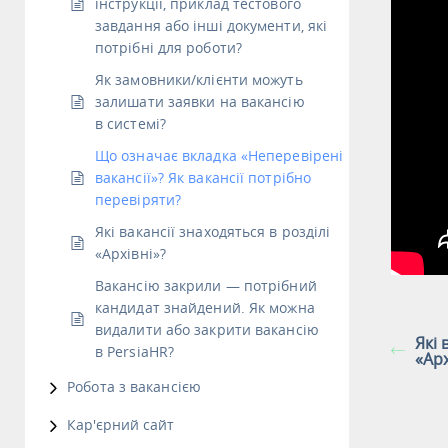
інструкції, приклад тестового
завдання або інші документи, які
потрібні для роботи?
Як замовники/клієнти можуть
залишати заявки на вакансію
в системі?
Що означає вкладка «Неперевірені
вакансії»? Як вакансії потрібно
перевіряти?
Які вакансії знаходяться в розділі
«Архівні»?
Вакансію закрили — потрібний
кандидат знайдений. Як можна
видалити або закрити вакансію
Які 
в PersiaHR?
«Арх
Робота з вакансією
Кар'єрний сайт