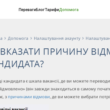
Переваги
Блог
Тарифи
Допомога
на
Допомога
Налаштування акаунту
Налаштува
 ВКАЗАТИ ПРИЧИНУ ВІД
НДИДАТА?
ці кандидата є шкала вакансії, де ви можете перевод
Відмовлено» (він завжди знаходиться в самому початк
є, з
причинами відмови
, де ви можете вибрати потрі