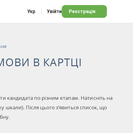
Укр
Увійти
Реєстрація
ння
МОВИ В КАРТЦІ
ити кандидата по різним етапам. Натисніть на
у шкали). Після цього з’явиться список, що
бну.