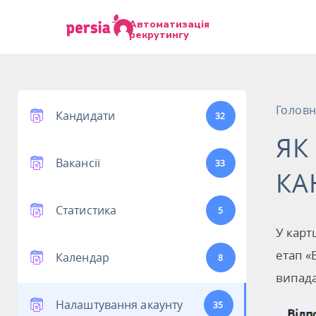
Автоматизація
рекрутингу
Голов
Кандидати
32
ЯК
Вакансії
33
КА
Статистика
5
У карт
етап «
Календар
8
випада
Налаштування акаунту
35