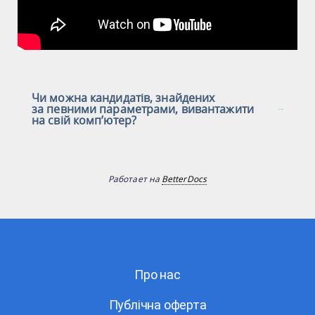
Чи можна кандидатів, знайдених
за певними параметрами, вивантажити
на свій комп’ютер?
Работает на
BetterDocs
Про нас
Публічна оферта