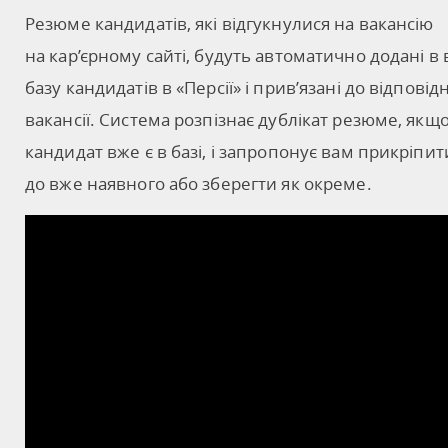
Резюме кандидатів, які відгукнулися на вакансію
на кар’єрному сайті, будуть автоматично додані в
базу кандидатів в «Персії» і прив’язані до відповід
вакансії. Система розпізнає дублікат резюме, якщ
кандидат вже є в базі, і запропонує вам прикріпит
до вже наявного або зберегти як окреме.